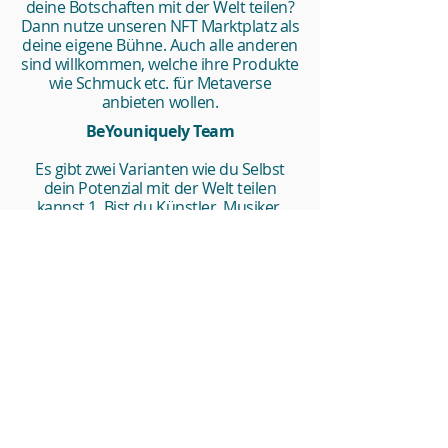
deine Botschaften mit der Welt teilen?
Dann nutze unseren NFT Marktplatz als
deine eigene Bühne. Auch alle anderen
sind willkommen, welche ihre Produkte
wie Schmuck etc. für Metaverse
anbieten wollen.
BeYouniquely Team
Es gibt zwei Varianten wie du Selbst
dein Potenzial mit der Welt teilen
kannst.
1. Bist du Künstler, Musiker,
Fotograph, Illustrator und möchtest
deine Botschaften mit der Welt teilen?
Dann nutze unseren NFT Marktplatz als
deine eigene Bühne. Auch alle anderen
sind willkommen, welche ihre Produkte
wie Schmuck etc. für Metaverse
anbieten wollen.
BeYouniquely Oase
Es gibt zwei Varianten wie du Selbst
dein Potenzial mit der Welt teilen
kannst.1. Bist du Künstler, Musiker,