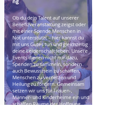
ng
Ob du dein Talent auf unserer
Benefizveranstaltung zeigst oder
mit einer Spende Menschen in
Not unterstützt – hier kannst du
mit uns Gutes tun und gleichzeitig
deine Leidenschaft leben. Unsere
Events dienen nicht nur dazu,
Spenden zu sammeln, sondern
auch Bewusstsein zu schaffen,
Menschen zu vernetzen und
Heilung zu fördern. Gemeinsam
setzen wir uns für Frauen-,
Männer- und Kinderheime ein und
schaffen Räume der Hoffnung
und Transformation.
💜 Sei dabei – weil jede Tat zählt!