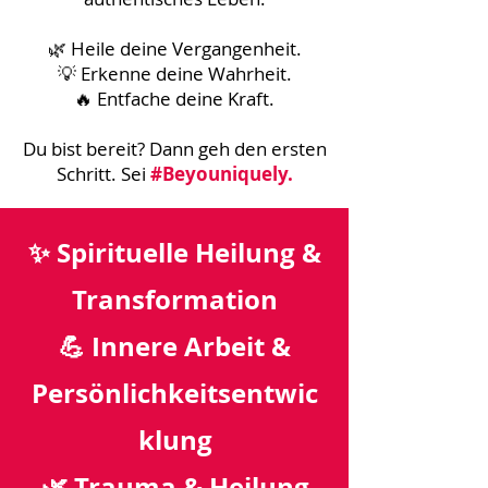
🌿 Heile deine Vergangenheit.
💡 Erkenne deine Wahrheit.
🔥 Entfache deine Kraft.
Du bist bereit? Dann geh den ersten
Schritt. Sei
#Beyouniquely.
✨ Spirituelle Heilung &
Transformation
💪 Innere Arbeit &
Persönlichkeitsentwic
klung
🌿 Trauma & Heilung